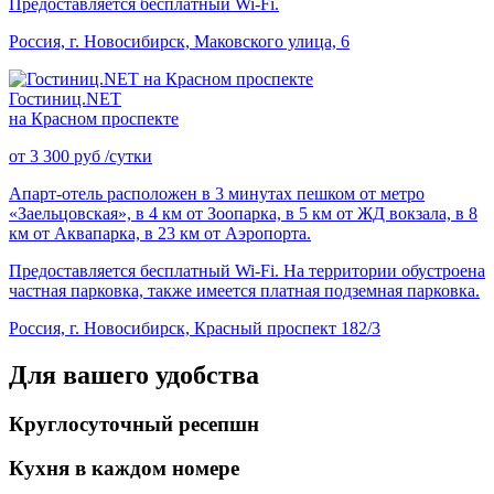
Предоставляется бесплатный Wi-Fi.
Россия, г. Новосибирск, Маковского улица, 6
Гостиниц.NET
на Красном проспекте
от
3 300
руб
/сутки
Апарт-отель расположен в 3 минутах пешком от метро
«Заельцовская», в 4 км от Зоопарка, в 5 км от ЖД вокзала, в 8
км от Аквапарка, в 23 км от Аэропорта.
Предоставляется бесплатный Wi-Fi. На территории обустроена
частная парковка, также имеется платная подземная парковка.
Россия, г. Новосибирск, Красный проспект 182/3
Для вашего удобства
Круглосуточный ресепшн
Кухня в каждом номере