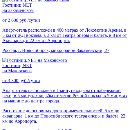
Гостиниц.NET
на Закаменском
от
2 600
руб
/сутки
Апарт-отель расположен в 400 метрах от Локомотив Арены, в
5 км от ЖД вокзала, в 3 км от Театра оперы и балета, в 8 км от
Аквапарка, в 22 км от Аэропорта.
Россия, г. Новосибирск, микрорайон Закаменский, 27
Гостиниц.NET
на Маковского
от
3 300
руб
/сутки
Апарт-отель расположен в 1 минуте ходьбы от набережной
реки, в 5 минутах ходьбы от метро Речной вокзал, в 5 минутах
на машине до центра города.
Расстояние до основных достопримечательностей: 5 км до
аквапарка, 1 км до Новосибирского театра оперы и балета, 22
км до Аэропорта.