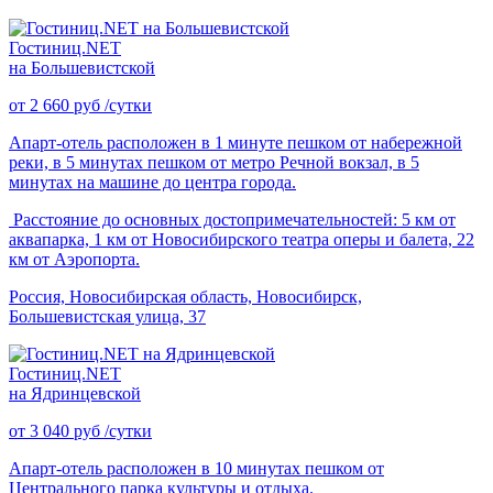
Гостиниц.NET
на Большевистской
от
2 660
руб
/сутки
Апарт-отель расположен в 1 минуте пешком от набережной
реки, в 5 минутах пешком от метро Речной вокзал, в 5
минутах на машине до центра города.
Расстояние до основных достопримечательностей: 5 км от
аквапарка, 1 км от Новосибирского театра оперы и балета, 22
км от Аэропорта.
Россия, Новосибирская область, Новосибирск,
Большевистская улица, 37
Гостиниц.NET
на Ядринцевской
от
3 040
руб
/сутки
Апарт-отель расположен в 10 минутах пешком от
Центрального парка культуры и отдыха.