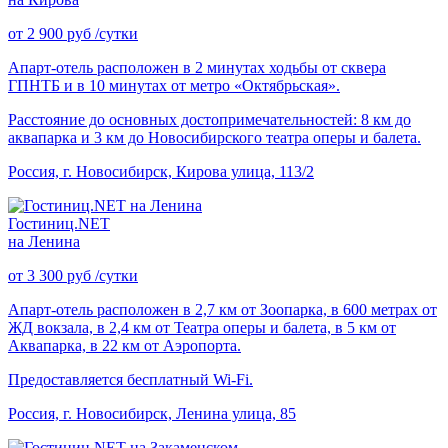
от
2 900
руб
/сутки
Апарт-отель расположен в 2 минутах ходьбы от сквера
ГПНТБ и в 10 минутах от метро «Октябрьская».
Расстояние до основных достопримечательностей: 8 км до
аквапарка и 3 км до Новосибирского театра оперы и балета.
Россия, г. Новосибирск, Кирова улица, 113/2
Гостиниц.NET
на Ленина
от
3 300
руб
/сутки
Апарт-отель расположен в 2,7 км от Зоопарка, в 600 метрах от
ЖД вокзала, в 2,4 км от Театра оперы и балета, в 5 км от
Аквапарка, в 22 км от Аэропорта.
Предоставляется бесплатный Wi-Fi.
Россия, г. Новосибирск, Ленина улица, 85